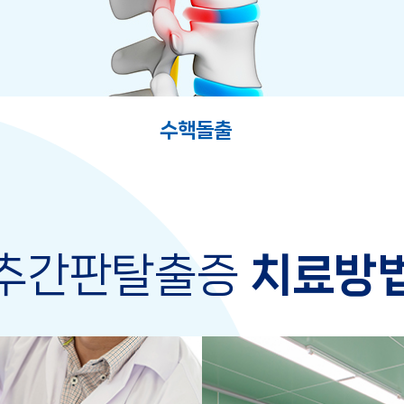
수핵돌출
추간판탈출증
치료방