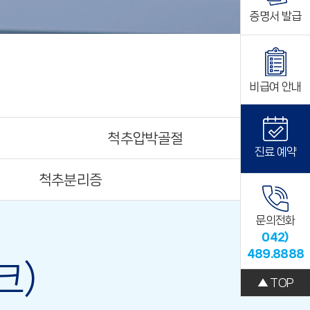
증명서 발급
비급여 안내
척추압박골절
진료 예약
척추분리증
문의전화
042)
489.8888
크)
▲ TOP