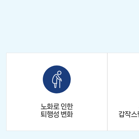
노화로 인한
퇴행성 변화
갑작스