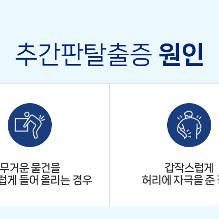
추간판탈출증
원인
무거운 물건을
갑작스럽게
럽게 들어 올리는 경우
허리에 자극을 준