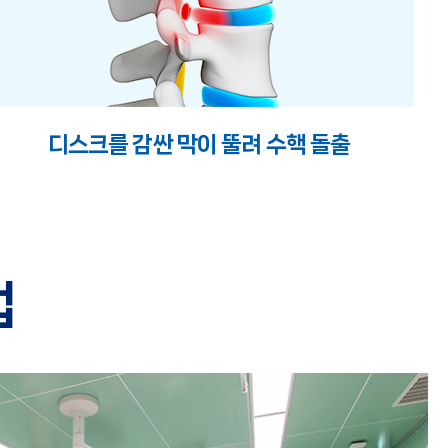
디스크를 감싼 막이 뚤려 수핵 돌출
법