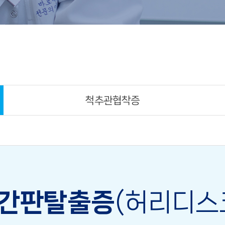
척추관협착증
간판탈출증
(허리디스