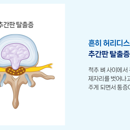
흔히 허리디스
추간판 탈출증
척추 뼈 사이에서
제자리를 벗어나고
주게 되면서 통증