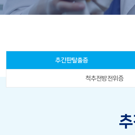
추간판탈출증
척추전방전위증
추