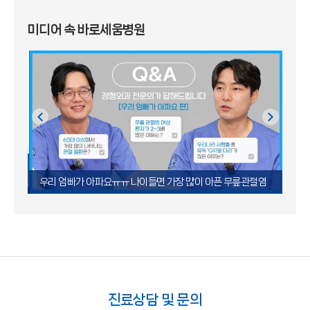
미디어 속 바로세움병원
디스
우리 엄빠가 아파요ㅠㅠ 나이들면 가장 많이 아픈 무릎관절염
사라
진료상담 및 문의