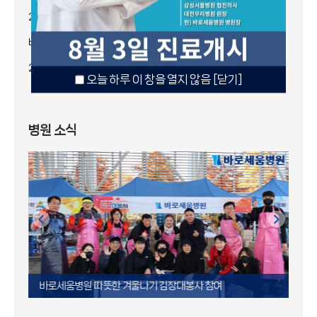
2026년 8월 3일(월) 부터 ..
2026-07-23
바로세움병원에 새롭게 합..
2026-07-22
2026년 7월 아~주 칭찬해! ..
2026-07-02
오늘 하루 이 창을 열지 않음
오늘 하루 이 창을 열지 않음
오늘 하루 이 창을 열지 않음
오늘 하루 이 창을 열지 않음
[닫기]
[닫기]
[닫기]
[닫기]
병원 소식
바로세움병원 따뜻한 겨울나기 김장대봉사 참여
바로