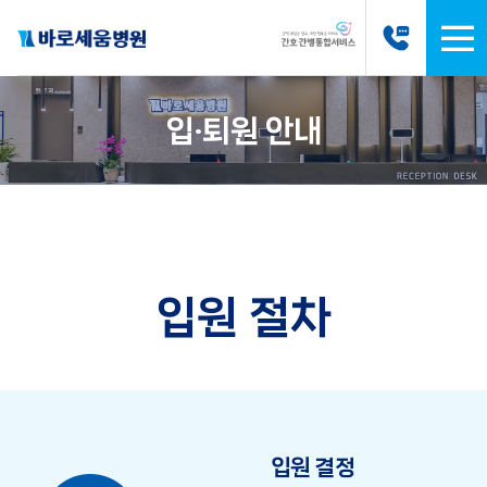
입·퇴원 안내
입원 절차
입원 결정